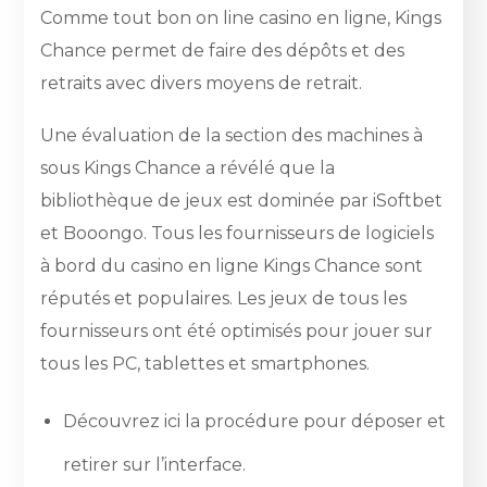
Comme tout bon on line casino en ligne, Kings
Chance permet de faire des dépôts et des
retraits avec divers moyens de retrait.
Une évaluation de la section des machines à
sous Kings Chance a révélé que la
bibliothèque de jeux est dominée par iSoftbet
et Booongo. Tous les fournisseurs de logiciels
à bord du casino en ligne Kings Chance sont
réputés et populaires. Les jeux de tous les
fournisseurs ont été optimisés pour jouer sur
tous les PC, tablettes et smartphones.
Découvrez ici la procédure pour déposer et
retirer sur l’interface.