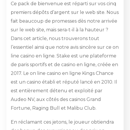
Ce pack de bienvenue est réparti sur vos cinq
premiers dépôts d’argent sur le web site. Nous
fait beaucoup de promesses dès notre arrivée
sur le web site, mais sera-t-il à la hauteur ?
Dans cet article, nous trouverons tout
l’essentiel ainsi que notre avis sincère sur ce on
line casino en ligne. Stake est une plateforme
de paris sportifs et de casino en ligne, créée en
2017. Le on line casino en ligne Kings Chance
est un casino établi et réputé lancé en 2010. Il
est entièrement détenu et exploité par
Audeo NV, aux côtés des casinos Grand
Fortune, Raging Bull et Malibu Club.
En réclamant ces jetons, le joueur obtiendra