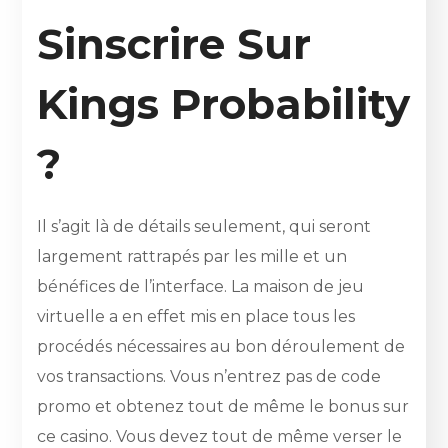
Sinscrire Sur
Kings Probability
?
Il s’agit là de détails seulement, qui seront
largement rattrapés par les mille et un
bénéfices de l’interface. La maison de jeu
virtuelle a en effet mis en place tous les
procédés nécessaires au bon déroulement de
vos transactions. Vous n’entrez pas de code
promo et obtenez tout de même le bonus sur
ce casino. Vous devez tout de même verser le