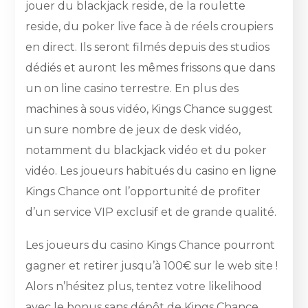
jouer du blackjack reside, de la roulette
reside, du poker live face à de réels croupiers
en direct. Ils seront filmés depuis des studios
dédiés et auront les mêmes frissons que dans
un on line casino terrestre. En plus des
machines à sous vidéo, Kings Chance suggest
un sure nombre de jeux de desk vidéo,
notamment du blackjack vidéo et du poker
vidéo. Les joueurs habitués du casino en ligne
Kings Chance ont l’opportunité de profiter
d’un service VIP exclusif et de grande qualité.
Les joueurs du casino Kings Chance pourront
gagner et retirer jusqu’à 100€ sur le web site !
Alors n’hésitez plus, tentez votre likelihood
avec le bonus sans dépôt de Kings Chance,