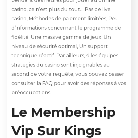
pendant des heures pour jouer au on line
casino, ce n’est plus du tout… Pas de live
casino, Méthodes de paiement limitées, Peu
d’informations concernant le programme de
fidélité. Une massive gamme de jeux, Un
niveau de sécurité optimal, Un support
technique réactif. Par ailleurs, si les équipes
strategies du casino sont injoignables au
second de votre requête, vous pouvez passer
consulter la FAQ pour avoir des réponses à vos
préoccupations.
Le Membership
Vip Sur Kings