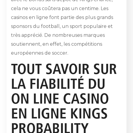
cela ne vous coûtera pas un centime. Les
casinos en ligne font partie des plus grands
sponsors du football, un sport populaire et
très apprécié. De nombreuses marques
soutiennent, en effet, les compétitions
européennes de soccer.
TOUT SAVOIR SUR
LA FIABILITÉ DU
ON LINE CASINO
EN LIGNE KINGS
PROBABILITY