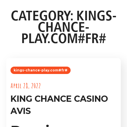
CATEGORY:
KINGS-
CHANCE-
PLAY.COM#FR#
kings-chance-play.com#fr#
April 28, 2022
KING CHANCE CASINO
AVIS