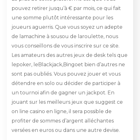
pouvez retirer jusqu’à € par mois, ce qui fait
une somme plutôt intéressante pour les
joueurs aguerris. Que vous soyez un adepte
de lamachine à sousou de laroulette, nous
vous conseillons de vous inscrire sur ce site.
Les amateurs des autres jeux de desk tels que
lepoker, leBlackjack,Bingoet bien d’autres ne
sont pas oubliés. Vous pouvez jouer et vous
détendre en solo ou décider de participer à
un tournoi afin de gagner un jackpot. En
jouant sur les meilleurs jeux que suggest ce
on line casino en ligne, il sera possible de
profiter de sommes d’argent alléchantes
versées en euros ou dans une autre devise.