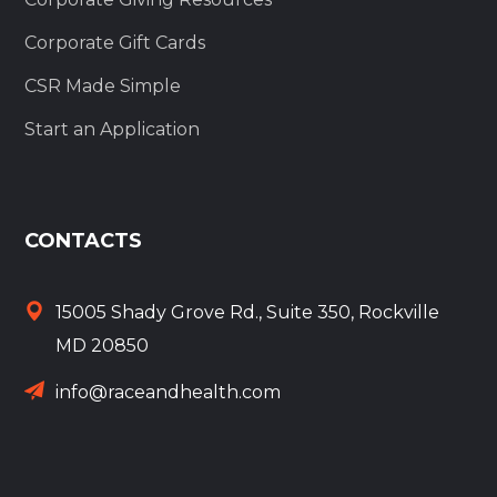
Corporate Gift Cards
CSR Made Simple
Start an Application
CONTACTS
15005 Shady Grove Rd., Suite 350, Rockville
MD 20850
info@raceandhealth.com