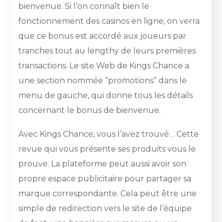
bienvenue. Si l’on connaît bien le
fonctionnement des casinos en ligne, on verra
que ce bonus est accordé aux joueurs par
tranches tout au lengthy de leurs premières
transactions. Le site Web de Kings Chance a
une section nommée “promotions” dans le
menu de gauche, qui donne tous les détails
concernant le bonus de bienvenue.
Avec Kings Chance, vous l’avez trouvé… Cette
revue qui vous présente ses produits vous le
prouve. La plateforme peut aussi avoir son
propre espace publicitaire pour partager sa
marque correspondante. Cela peut être une
simple de redirection vers le site de l’équipe