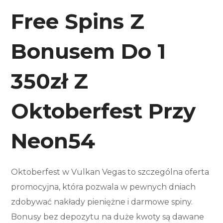
Free Spins Z
Bonusem Do 1
350zł Z
Oktoberfest Przy
Neon54
Oktoberfest w Vulkan Vegas to szczególna oferta
promocyjna, która pozwala w pewnych dniach
zdobywać nakłady pieniężne i darmowe spiny.
Bonusy bez depozytu na duże kwoty są dawane