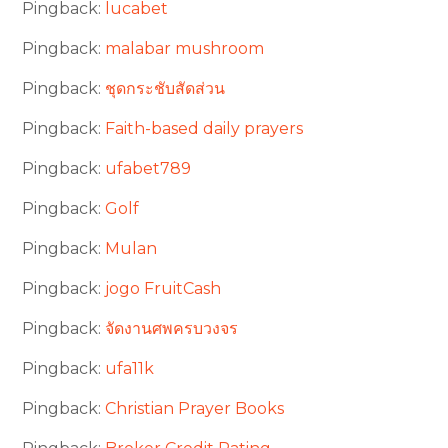
Pingback:
lucabet
Pingback:
malabar mushroom
Pingback:
ชุดกระชับสัดส่วน
Pingback:
Faith-based daily prayers
Pingback:
ufabet789
Pingback:
Golf
Pingback:
Mulan
Pingback:
jogo FruitCash
Pingback:
จัดงานศพครบวงจร
Pingback:
ufa11k
Pingback:
Christian Prayer Books