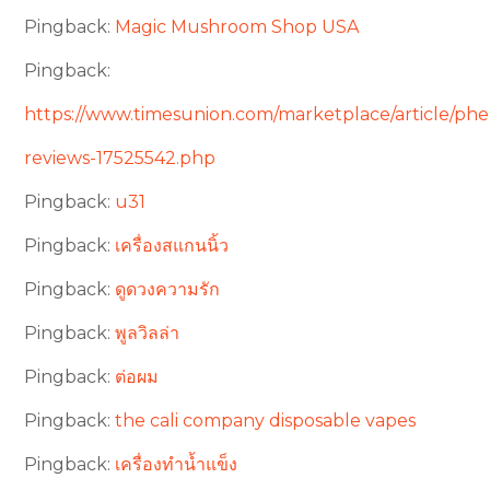
Pingback:
Magic Mushroom Shop USA
Pingback:
https://www.timesunion.com/marketplace/article/ph
reviews-17525542.php
Pingback:
u31
Pingback:
เครื่องสแกนนิ้ว
Pingback:
ดูดวงความรัก
Pingback:
พูลวิลล่า
Pingback:
ต่อผม
Pingback:
the cali company disposable vapes
Pingback:
เครื่องทำน้ำแข็ง