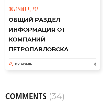
November 4, 2021
ОБЩИЙ РАЗДЕЛ
ИНФОРМАЦИЯ ОТ
КОМПАНИЙ
ПЕТРОПАВЛОВСКА
BY
ADMIN
(34)
COMMENTS