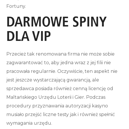
Fortuny.
DARMOWE SPINY
DLA VIP
Przecież tak renomowana firma nie może sobie
zagwarantować to, aby jedna wraz z jej filii nie
pracowała regularnie. Oczywiście, ten aspekt nie
jest jeszcze wystarczającą gwarancją, ale
sprzedawca posiada również cenną licencję od
Maltańskiego Urzędu Loterii i Gier. Podczas
procedury przyznawania autoryzacji kasyno
musiało przejść liczne testy jak i również spełnić
wymagania urzędu.