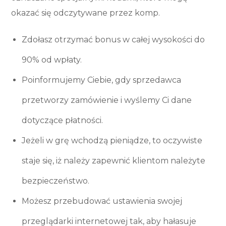
okazać się odczytywane przez komp.
Zdołasz otrzymać bonus w całej wysokości do
90% od wpłaty.
Poinformujemy Ciebie, gdy sprzedawca
przetworzy zamówienie i wyślemy Ci dane
dotyczące płatności.
Jeżeli w grę wchodzą pieniądze, to oczywiste
staje się, iż należy zapewnić klientom należyte
bezpieczeństwo.
Możesz przebudować ustawienia swojej
przeglądarki internetowej tak, aby hałasuje