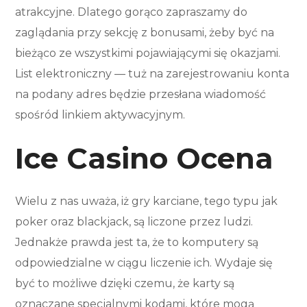
atrakcyjne. Dlatego gorąco zapraszamy do
zaglądania przy sekcję z bonusami, żeby być na
bieżąco ze wszystkimi pojawiającymi się okazjami.
List elektroniczny — tuż na zarejestrowaniu konta
na podany adres będzie przesłana wiadomość
spośród linkiem aktywacyjnym.
Ice Casino Ocena
Wielu z nas uważa, iż gry karciane, tego typu jak
poker oraz blackjack, są liczone przez ludzi.
Jednakże prawda jest ta, że to komputery są
odpowiedzialne w ciągu liczenie ich. Wydaje się
być to możliwe dzięki czemu, że karty są
oznaczane specjalnymi kodami, które mogą