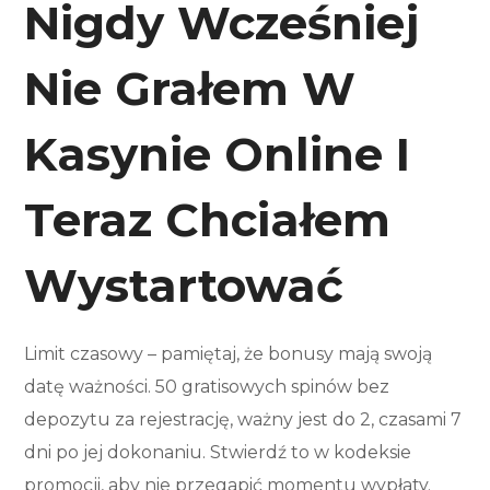
Nigdy Wcześniej
Nie Grałem W
Kasynie Online I
Teraz Chciałem
Wystartować
Limit czasowy – pamiętaj, że bonusy mają swoją
datę ważności. 50 gratisowych spinów bez
depozytu za rejestrację, ważny jest do 2, czasami 7
dni po jej dokonaniu. Stwierdź to w kodeksie
promocji, aby nie przegapić momentu wypłaty.