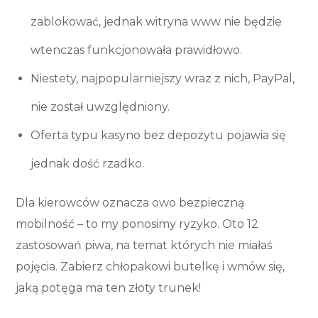
zablokować, jednak witryna www nie będzie
wtenczas funkcjonowała prawidłowo.
Niestety, najpopularniejszy wraz z nich, PayPal,
nie został uwzględniony.
Oferta typu kasyno bez depozytu pojawia się
jednak dość rzadko.
Dla kierowców oznacza owo bezpieczną
mobilność – to my ponosimy ryzyko. Oto 12
zastosowań piwa, na temat których nie miałaś
pojęcia. Zabierz chłopakowi butelkę i wmów się,
jaką potęga ma ten złoty trunek!