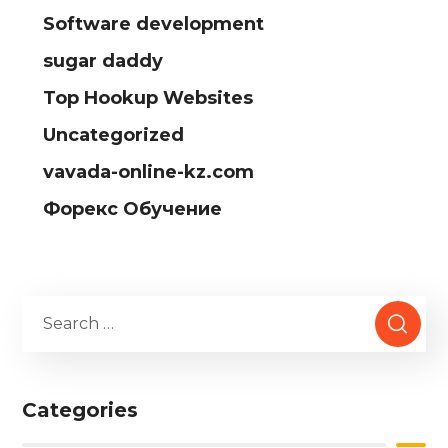
Software development
sugar daddy
Top Hookup Websites
Uncategorized
vavada-online-kz.com
Форекс Обучение
Categories