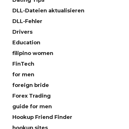
Dating Tips
DLL-Dateien aktualisieren
DLL-Fehler
Drivers
Education
filipino women
FinTech
for men
foreign bride
Forex Trading
guide for men
Hookup Friend Finder
hookup sites