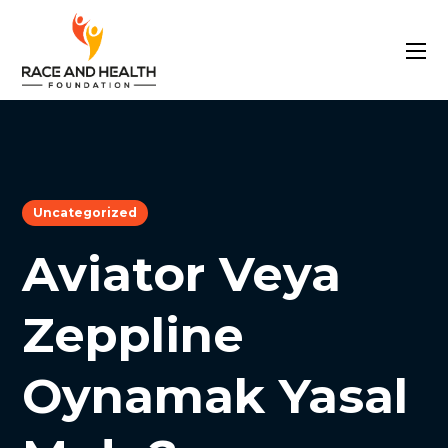
Uncategorized
Aviator Veya
Zeppline
Oynamak Yasal