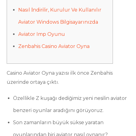
Nasıl İndirilir, Kurulur Ve Kullanılır
Aviator Windows Bilgisayarınızda
Aviator Imp Oyunu
Zenbahis Casino Aviator Oyna
Casino Aviator Oyna yazısı ilk önce Zenbahis
üzerinde ortaya çıktı.
Özellikle Z kuşağı dediğimiz yeni nesilin aviator
benzeri oyunlar aradığını görüyoruz.
Son zamanların büyük sükse yaratan
oyunlarından biri aviator nasıl oynanır?