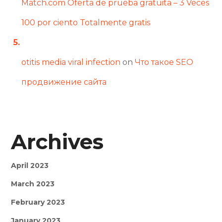
Match.com Oferta de prueba gratuita – 3 Veces
100 por ciento Totalmente gratis
otitis media viral infection
on
Что такое SEO
продвижение сайта
Archives
April 2023
March 2023
February 2023
January 2023