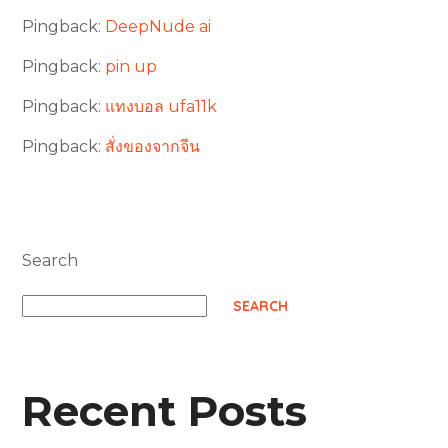
Pingback:
DeepNude ai
Pingback:
pin up
Pingback:
แทงบอล ufa11k
Pingback:
สั่งของจากจีน
Search
SEARCH
Recent Posts