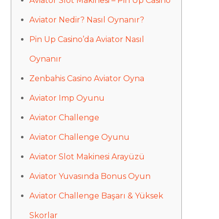
Aviator Slot Makinesi – Pin Up Casino
Aviator Nedir? Nasıl Oynanır?
Pin Up Casino’da Aviator Nasıl
Oynanır
Zenbahis Casino Aviator Oyna
Aviator Imp Oyunu
Aviator Challenge
Aviator Challenge Oyunu
Aviator Slot Makinesi Arayüzü
Aviator Yuvasında Bonus Oyun
Aviator Challenge Başarı & Yüksek
Skorlar