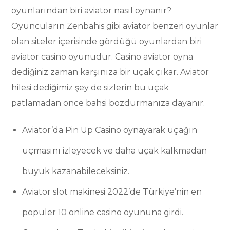
oyunlarından biri aviator nasıl oynanır?
Oyuncuların Zenbahis gibi aviator benzeri oyunlar
olan siteler içerisinde gördüğü oyunlardan biri
aviator casino oyunudur. Casino aviator oyna
dediğiniz zaman karşınıza bir uçak çıkar. Aviator
hilesi dediğimiz şey de sizlerin bu uçak
patlamadan önce bahsi bozdurmanıza dayanır.
Aviator’da Pin Up Casino oynayarak uçağın
uçmasını izleyecek ve daha uçak kalkmadan
büyük kazanabileceksiniz.
Aviator slot makinesi 2022’de Türkiye’nin en
popüler 10 online casino oyununa girdi.